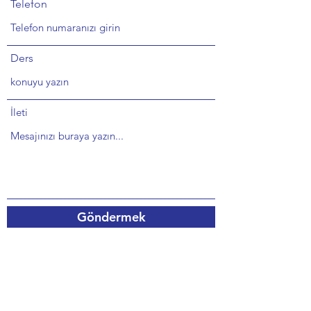
Telefon
Ders
İleti
Göndermek
Bize bir Not gönderin