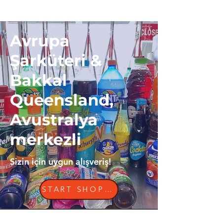
Avrupa
Şarküteri &
Bakkal
Queensland,
Avustralya
merkezli
Sizin için uygun alışveriş!
START SHOPPING