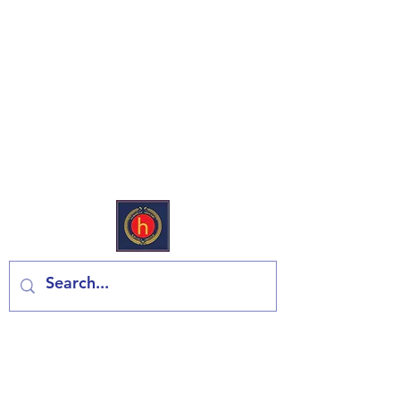
Avrupa Şarküteri & Bakkal
Bize Ulaşın