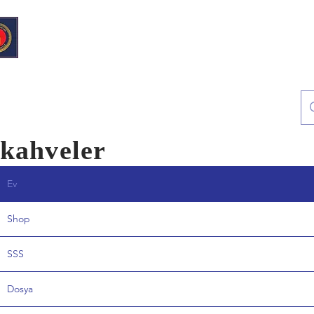
Avrupa Şarküteri &
Bakkal
kahveler
Ev
Shop
SSS
Dosya