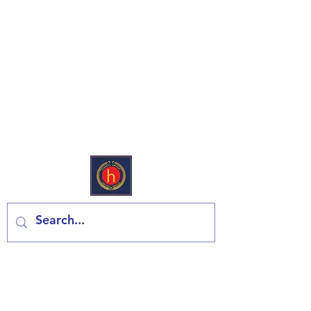
Avrupa Şarküteri & Bakkal
Bize Ulaşın